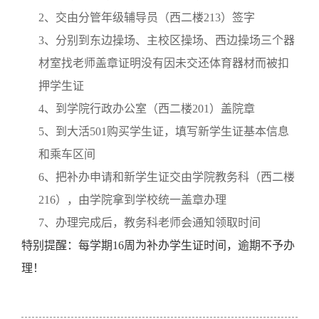
2
、
交由分管年级辅导员（西二楼
213
）签字
3
、
分别到东边操场、主校区操场、西边操场三个器
材室找老师盖章证明没有因未交还体育器材而被扣
押学生证
4
、
到学院行政办公室（西二楼
201
）盖院章
5
、
到大活
501
购买学生证，填写新学生证基本信息
和乘车区间
6
、
把补办申请和新学生证交由学院教务科（西二楼
216
），由学院拿到学校统一盖章办理
7
、
办理完成后，教务科老师会通知领取时间
特别提醒：每学期16周为补办学生证时间，逾期不予办
理！