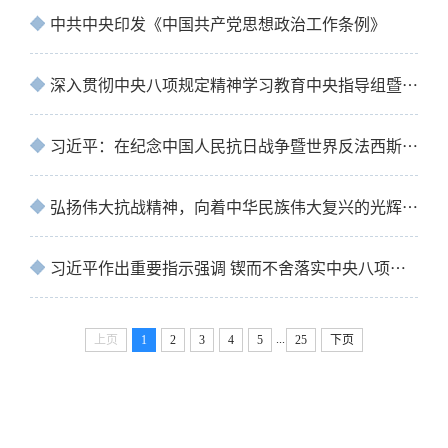
中共中央印发《中国共产党思想政治工作条例》
深入贯彻中央八项规定精神学习教育中央指导组暨中央层面工作专班总结会议召开
习近平：在纪念中国人民抗日战争暨世界反法西斯战争胜利80周年大会上的讲话
弘扬伟大抗战精神，向着中华民族伟大复兴的光辉彼岸奋勇前进
习近平作出重要指示强调 锲而不舍落实中央八项规定精神 推进作风建设常态化长效化
...
上页
1
2
3
4
5
25
下页