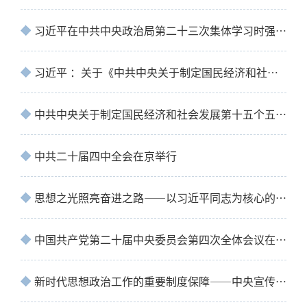
习近平在中共中央政治局第二十三次集体学习时强调 健全网络生态治理长效机制 持续营造风…
习近平 ：关于《中共中央关于制定国民经济和社会发展第十五个五年规划的建议》的说明
中共中央关于制定国民经济和社会发展第十五个五年规划的建议
中共二十届四中全会在京举行
思想之光照亮奋进之路——以习近平同志为核心的党中央引领中国经济社会高质量发展迈向新…
中国共产党第二十届中央委员会第四次全体会议在北京开始举行
新时代思想政治工作的重要制度保障——中央宣传部负责人就《中国共产党思想政治工作条例…