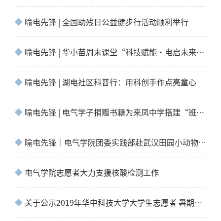
喻电先锋 | 全国助残日公益健步行活动顺利举行
喻电先锋 | 华小苗周末课堂“科技赋能·电启未来”电气专场圆满落幕
喻电先锋 | 湖电社区科普行：用科创手作点亮童心
喻电先锋 | 电气学子捐赠书籍为来凤中学搭建“班级图书角”
喻电先锋｜电气学院团委实践部赴武汉田园小动物救助基地开展志愿服务活动
电气学院志愿者大力支援核酸检测工作
关于公示2019年华中科技大学大学生志愿者 暑期“三下乡”社会实践活动优秀团队、优秀指…