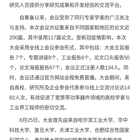
研究人员提供分享研究成果和开发经验的交流平台。
自筹备以来，会议受到了同行专家学者的广泛关注
与支持。本次会议共征集来自不同国家和地区的论文近
200
篇，其中录用
117
篇论文。受新冠疫情影响，本次
大会采用全线上会议参会形式，其中包括：大会主旨报
告
7
个，专题讲座
8
个，工业报告
6
个，论文口头报告
50
个，论文海报报告
67
个，会议正式注册人数
134
人。同
时，会议还通过官方网站全程免费直播。大会期间，来
自高校、研究所及企业参会代表参与线上交流讨论达
14
82
人次，有效促进了宽禁带功率器件领域的高校学者与
工业界工程师的密切交流。
8
月
25
日，大会首先由来自哈尔滨工业大学、华中
科技大学、复旦大学、天津工业大学、合肥综合性国家