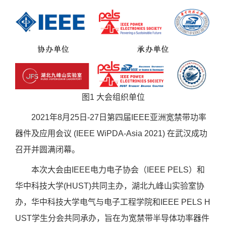
图
1
大会组织单位
2021
年
8
月
25
日
-27
日第四届
IEEE
亚洲宽禁带功率
器件及应用会议
(IEEE WiPDA-Asia 2021)
在武汉成功
召开并圆满闭幕。
本次大会由
IEEE
电力电子协会（
IEEE PELS
）和
华中科技大学
(HUST)
共同主办，湖北九峰山实验室协
办，华中科技大学电气与电子工程学院和
IEEE PELS H
UST
学生分会共同承办，旨在为宽禁带半导体功率器件