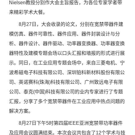
Nielsen
教授分别作大会主旨报告，为各位专家学者带
来精彩学术大餐。
8
月
27
日，大会收录的论文，分别在宽禁带器件建
模仿真、器件可靠性、器件应用、器件封装设计与分
析、器件设计、器件驱动、功率器变换器、功率器变换
器特性及建模专题会场以口头汇报和墙报的形式进行展
示。同日，在工业应用专题会场中，来自三菱电机、宁
波希磁电子科技有限公司、深圳铂科新材料股份有限公
司、英诺赛科
(
珠海
)
科技有限公司、广州致远电子有限
公司、泰克
(
中国
)
科技有限公司的业内专家进行了专题
汇报，分享了多个宽禁带器件在工业应用中热点问题的
解决方案。
8
月
27
日下午
5
时第四届
IEEE
亚洲宽禁带功率器件
及应用会议圆满结束。本次会议共包含了
12
个学术与技