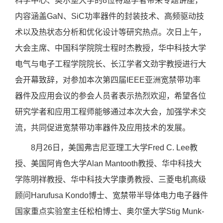
科学中心、奥尔堡大学的
8
位特邀学者带来专题讲座，
内容涵盖
GaN
、
SiC
功率器件的封装技术、高频驱动技
术以及热状态分析和优化设计等研究热点。次日上午，
大会主席、中国科学院院士程时杰教授，华中科技大学
电气与电子工程学院院长、长江学者文劲宇教授进行大
会开幕致辞，对参加本次第四届
IEEE
亚洲宽禁带功率
器件及应用会议的参会人员者表示热烈欢迎，希望各位
研究学者和应用工程师能够通过本次大会，加强学术交
流，共同促进宽禁带功率器件及应用技术的发展。
8
月
26
日，美国弗吉尼亚理工大学
Fred C. Lee
教
授、美国阿肯色大学
Alan Mantooth
教授、华中科技大
学陈明祥教授、华中科技大学康勇教授、三菱电机高级
顾问
Harufusa Kondo
博士、宽禁带半导体电力电子器件
国家重点实验室主任松柏博士、奥尔堡大学
Stig Munk-