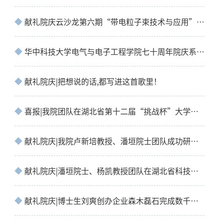
献礼院庆云沙龙第六期“带电粒子束技术与应用”成功举办
华中科技大学电气与电子工程学院七十周年院庆系列云沙龙-第六期：带电粒子束技术与应用
献礼院庆|把想说的话,都写进这首歌里！
喜报|我院团队在湖北省第十二届“挑战杯”大学生创业计划竞赛中斩获三金！
献礼院庆|我院卢新培教授、潘垣院士团队成功研制出新型等离子体空气净化器
献礼院庆|潘垣院士、杨凯教授团队在湖北省科技创新大会中获得表彰！
献礼院庆|博士生刘爽创办企业森木磊石完成数千万人民币融资！