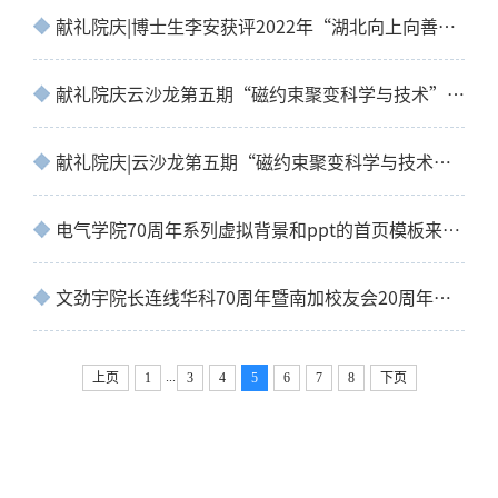
献礼院庆|博士生李安获评2022年“湖北向上向善好青年”！
献礼院庆云沙龙第五期“磁约束聚变科学与技术”成功举办
献礼院庆|云沙龙第五期“磁约束聚变科学与技术”主题活动预告
电气学院70周年系列虚拟背景和ppt的首页模板来啦！
文劲宇院长连线华科70周年暨南加校友会20周年庆典
...
上页
1
3
4
5
6
7
8
下页