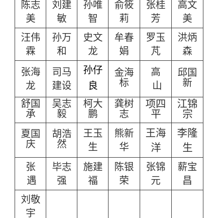
陈志
刘建
孙唯
俞筱
张桂
高文
美
敏
智
莉
芳
美
汪伟
孙万
史文
牟春
罗玉
洪炳
霖
和
龙
娟
芃
森
孙仔
张海
司马
高
金海
邱国
标
新
龙
建设
良
山
项四
江锦
舒国
吴志
柯大
龚树
平
宗
承
毅
鹏
志
王海
李隆
王玉
熊新
夏国
胡浩
庆
然
生
华
洋
生
张
毕志
施建
陈银
张锦
薪宝
遇
强
福
荣
元
昌
刘敬
宇