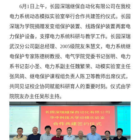
6月1日上午，长园深瑞继保自动化有限公司在我校
电力系统动态模拟实验室举行
合作共建签约仪式
。长园
深瑞为学院捐赠发变组保护装置、线路保护装置
两套
电
力保护设备，支撑电力系统科研与教学工作。长园深瑞
武汉分公司副总经理
、
2005级院友
朱慧文，
电力系统继
电保护专家陈德树教授、
电气学院党委书记张明、电力
系书记彭小圣、
电力系副主任魏繁荣、动模实验室主任
张凤鸽、继电保护课程组负责人陈卫
等
教师
出席仪式，
共同见证校企协同赋能科研育人的重要时刻。
仪式由学
院院友办主任吴彤主持。