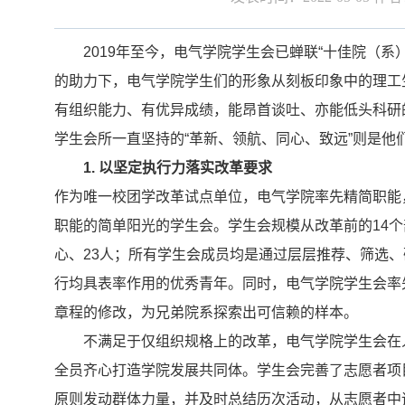
2019
年至今，电气学院学生会已蝉联
“
十佳院（系
的助力下，电气学院学生们的形象从刻板印象中的理工
有组织能力、有优异成绩，能昂首谈吐、亦能低头科研
学生会所一直坚持的
“
革新、领航、同心、致远
”
则是他
1
. 以坚定执行力落实改革要求
作为唯一校团学改革试点单位，电气学院率先精简职能
职能的简单阳光的学生会。学生会规模从改革前的
14
个
心、
23
人；所有学生会成员均是通过层层推荐、筛选、
行均具表率作用的优秀青年。同时，电气学院学生会率
章程的修改，为兄弟院系探索出可信赖的样本。
不满足于仅组织规格上的改革，电气学院学生会在
全员齐心打造学院发展共同体。学生会完善了志愿者项目
原则发动群体力量，并及时总结历次活动，从志愿者中