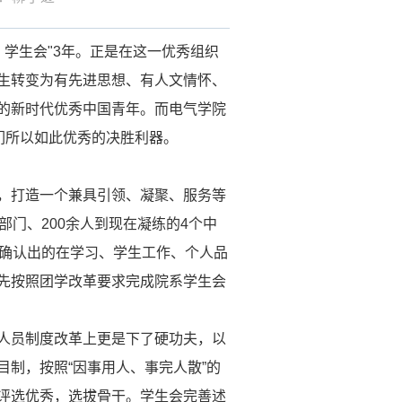
）学生会
"3
年。正是在这一优秀组织
生转变为有先进思想、有人文情怀、
的新时代优秀中国青年。而电气学院
们所以如此优秀的决胜利器。
，打造一个兼具引领、凝聚、服务等
部门、
200
余人到现在凝练的
4
个中
确认出的在学习、学生工作、个人品
先按照团学改革要求完成院系学生会
人员制度改革上更是下了硬功夫，以
制，按照“因事用人、事完人散”的
评选优秀，选拔骨干。学生会完善述