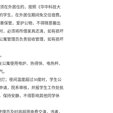
必须在外居住的，按照《华中科技大
的学生，在外居住期间免交住宿费。
妥善保管，爱护公物，不得随意搬出
时，必须将所借家具还清，如有损坏
公寓管理员负责验收管理，如有损坏
定。
在公寓使用电炉、热得快、电热杯、
气。
熄灯；夜间温度超过
30
度时，学生公
申请，院系审核，并报学生工作处批
，保持安静，不得影响其他同学休
管理员及时将超用电费交清，违者，