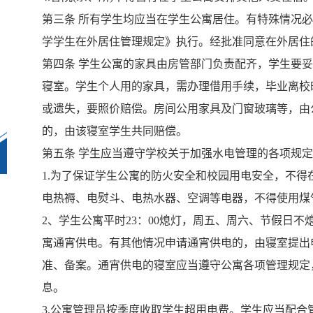
第三条
所有学生均应当在学生公寓居住。有特殊情况
学学生在外居住管理规定》执行。经批准同意在外居住
第四条
学生公寓的家具由房管部门负责配齐，学生要
寝室。学生个人用的家具，需办理借用手续，毕业离校
或遗失，要照价赔偿。房间公用家具及门窗玻璃等，由
的，由该寝室学生共同赔偿。
第五条
学生应当遵守学校关于加强水电管理的各项规
1.
为了保证学生公寓的防火安全和校园用电安全，不得
电热褥、电熨斗、电热水器、空调等电器，不得使用煤
2
、学生公寓平时
23
：
00
熄灯，周五、周六、节假日不
寓通宵供电。有其他情况申请通宵供电的，由寝室提出
准、备案。通宵供电的寝室应当遵守公寓各项管理规定
息。
3.
公寓管理员按季度收取学生超用电费。学生应当配合