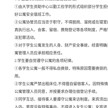
①
由大学生资助中心以勤工俭学的形式组织部分学生担
好公寓安全值班工作。
②
公寓协管员应当忠于职守，不得脱岗、溜岗或在寝室
真执行出入、会客、留宿、携物登记等各项制度，严格
法犯罪活动。
③
对于学生公寓发生的人身、财产安全事故，经查明确
寓管理人员应承担相应责任。
2.
学生要自觉遵守公寓的各项纪律。
①
各学生公寓一般不得私自换锁，特殊原因需要换锁的
用。
②
学生公寓严禁出租床位
,
不得擅自留宿客人。因特殊
公寓管理人员同意，并按要求办理住宿登记手续。
③
同学互访、接待客人要遵守公寓来访制度。来宾须出
入内。男宾没有特殊事由，不得进入女生公寓；女宾进