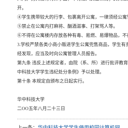
开。
④
学生携带较大的行李、包裹离开公寓，一律须经公寓
⑤
禁止在公寓内打麻将、酗酒滋事、打架骂人等。
⑥
不得在公寓楼内存放各种有毒、易燃、易爆物品，不
3.
学校严禁各类小商小贩进学生公寓兜售商品，学生有
经发现，应当及时向公寓管理人员报告。
第九条
违反上述规定者，由院（系、所）进行批评教
中科技大学学生违纪处分条例》予以处理。
第十条
本规定自颁布之日起实行。
华中科技大学
二
OO
五年八月二十三日
上一条：
华中科技大学学生使用校园计算机网络管理办法