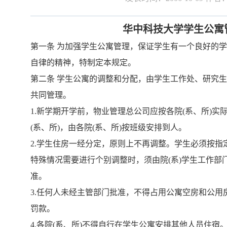
华中科技大学学生公寓
第一条
为加强学生公寓管理，保证学生有一个良好的
自律的精神，特制定本规定。
第二条
学生公寓的调整和分配，由学生工作处、研究
共同管理。
1.
新学期开学前，物业管理总公司应按各院
(
系、所
)
实
(
系、所
)
，由各院
(
系、所
)
按班级安排到人。
2.
学生住房一经分定，原则上不再调整。学生必须按指
特殊情况需要进行个别调整时，须由院
(
系
)
学生工作部
准。
3.
任何人未经主管部门批准，不得占用公寓空房和公用
罚款。
4.
各院
(
系、所
)
不得自行在学生公寓安排其他人员住宿