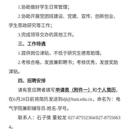
1.协助做好学生日常管理；
2.协助开展党团班建设、党建、宣传、
创新创业、
学生思政研究等工作；
3.完成领导交办的其他工作。
三、工作待遇
1.提供岗位津贴，不低于研究生德育助理。
2.考核合格，发放兼职聘书；考核优秀，发放奖励
津贴。
四、招聘安排
请有意应聘者填写
申请表（附件一）
和
个人简历
，
在
6
月
2
8
日前将简历发送到
djl
@
hust.edu.cn，命名为：电
气学院兼职辅导员-姓名-学号。
联系人：石子倩
董蛟龙
027-
87552364/027-8755663
4
。