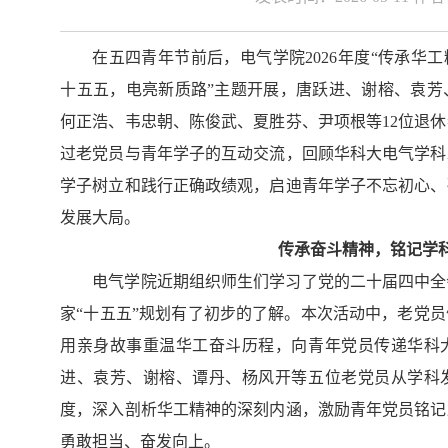
在五四青年节前后，
电气学院2
026
年度“传承华工
十五五，电亮新质路”主题开展，唐跃进、谢榕、袁芳
何正浩、韦忠朝、陈俊武、夏胜芬、尹项根等12位退
过老党员与青年学子的互动交流，回顾华科大电气学科
学子树立和践行正确政绩观，启迪青年学子不忘初心、
发展大局。
传承奋斗精神，铭记学
电气学院近期组织师生们学习了党的二十届四中全
家“十五五”规划有了初步的了解。本次活动中，老党
用亲身故事重温华工奋斗历程，向青年党员传递华科
进、袁芳、谢榕、谭丹、杨风开等五位
老党员从学科
度，深入剖析华工精神的深刻内涵，激励青年党员铭记
勇敢担当、奋发向上。