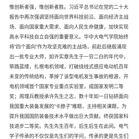
惟创新者强，惟创新者胜。习近平总书记在党的二十大
报告中再次强调坚持面向世界科技前沿、面向经济主战
场、面向国家重大需求、面向人民生命健康，加快实现
高水平科技自立自强的重要意义。华中大电气学院始终
将“四个面向”作为攻坚克难的主战场，前赴后继般涌现
出一批专业大师，如许实章先生于一穷二白的年代中，
筚路蓝缕，扎根电机领域，打破绕线式感应电动机百年
未变的传统结构，革掉了该型电机发生事故的根源，开
电机领域首个国家专业重点实验室，成国家发明二等
奖；周理兵教授承许先生之志，数十年如一日钻研面向
我国重大装备发展的“卡脖子”难题，主持相关课题，为
提升我国国防装备技术水平做出巨大贡献。终获国家科
技进步二等奖。先生先生百年，后生后生在此间。电气
学子传承的不仅仅是先生们的学问，传承的更是先生们