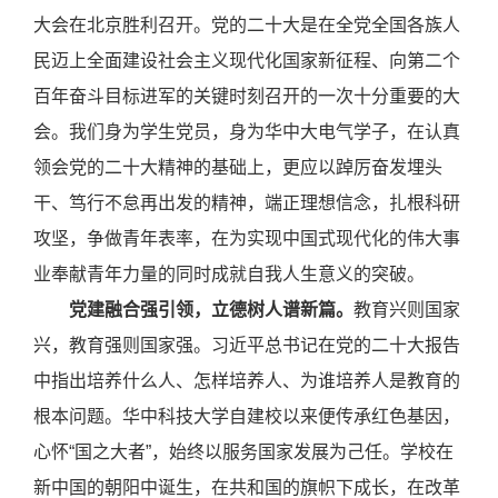
大会在北京胜利召开。党的二十大是在全党全国各族人
民迈上全面建设社会主义现代化国家新征程、向第二个
百年奋斗目标进军的关键时刻召开的一次十分重要的大
会。我们身为学生党员，身为华中大电气学子，在认真
领会
党的二十大
精神的基础上，更应以踔厉奋发埋头
干、笃行不怠再出发的精神，端正理想信念，扎根科研
攻坚，争做青年表率，在为实现中国式现代化的伟大事
业奉献青年力量的同时成就自我人生意义的突破。
党建融合强引领，立德树人谱新篇。
教育兴则国家
兴，教育强则国家强。习近平总书记在党的二十大报告
中指出培养什么人、怎样培养人、为谁培养人是教育的
根本问题。华中科技大学自建校以来便传承红色基因，
心怀“国之大者”，始终以服务国家发展为己任。学校在
新中国的朝阳中诞生，在共和国的旗帜下成长，在改革