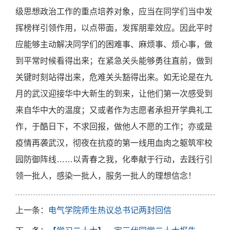
级思想政治工作的重点培养对象，应当在同学们当中发
挥榜样引领作用，以点带面，发挥朋辈效应。因此平时
应能够主动解决同学们的困难事、麻烦事、烦心事，做
到平常时候看得出来；在紧急关头能够勇往直前，做到
关键时刻站得出来，危难关头豁得出来。如无论是在九
月的武汉迎接华中大新生的到来，让他们第一次感受到
来自华中大的温度；又或者作为志愿者承担开学典礼工
作，于酷日下，不求回报，做他人不愿的工作；亦或是
疫情再袭武汉，彻夜在抗疫的第一线用血肉之躯筑牢校
园防御阵线……以青春之我，化奉献于行动，去践行引
领一批人，感染一批人，服务一批人的理想信念！
上一条：
电气学院师生热议总书记两封回信