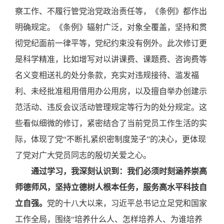
察工作、不履行管党治党政治责任等，《条例》都作出
明确规定。《条例》辐射广泛，对象全覆盖，坚持和贯
彻党纪面前一律平等，党纪约束没有例外。此次修订更
是科学精准，比如增写对以讲课费、课题费、咨询费等
名义变相送礼的处分条款，充实对违规接待、滥发福
利、未经批准租用借用办公用房，以及擅自举办创建示
范活动、违反会议活动管理规定等行为的处分规定。这
些看似细微的修订，紧密结合了当前党员工作生活的实
际，体现了党“不断扎紧织密制度笼子”的决心，更体现
了党对广大党员同志的殷切关爱之心。
通过学习，我深刻认识到：我们必须时刻涵养崇高
师德师风，坚持立德树人根本任务，服务高水平科技自
立自强。
党的十八大以来，习近平总书记立足党和国家
工作全局，围绕
“培养什么人、怎样培养人、为谁培养