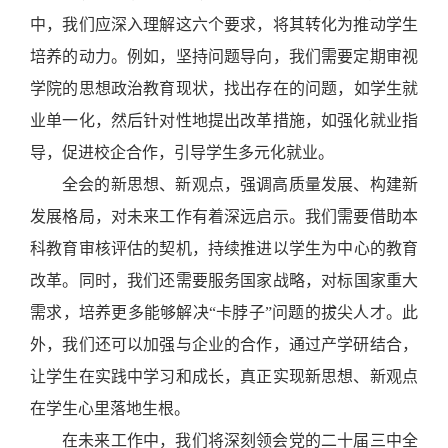
中，我们应深入理解这六个要求，将其转化为推动
学生
培养
的动力。例如，坚持问题导向，我们需要定期审视
学院的
思想政治教育现状
，找出存在的问题，如学生就
业单一化，然后针对性地提出改革措施，如强化就业指
导，促进校企合作，引导学生多元化就业。
全会的新思想、新观点，强调高质量发展、构建新
发展格局，对未来工作有着深远启示。我们
需要借助本
科教育审核评估的契机
，
持续推进
以学生为中心
的教育
改革
。同时，我们
还需要
服务国家战略，
对标国家重大
需求
，培养更多能够解决
“卡脖子”问题的拔尖人才。此
外，我们还
可以
加强与企业的合作，通过产学研结合，
让学生在实践中学习和成长，真正实现新思想、新观点
在
学生心里
落地生根。
在
未来工作中，我们将
深刻领会
党的二十届三中全