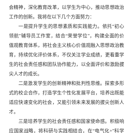
会精神，深化教育改革，以学生为中心，推动
思想政治
工作
的创新。我将
在以下几个方面努力：
一是
提升学生的思想素质和实践能力
。依托
“初心
领航”
辅导员
工作室
，结合
“荣誉学位”
，构建全面的价
值观教育体系，将社会主义核心价值观融入
思想政治教
育
，持续优化评价体系，不仅关注
学业
成绩，更看重学
生的社会责任感和团队协作能力，以全面评价和激励拔
尖人才的成长。
二是
激发
学生
的创新精神和批判性思维
。
探索
多形
式的校企合作
，
打造
学生个性化发展
平台
，培养出既能
适应快速变化的社会，又能引领未来发展的
拔尖创新
人
才。
三是
培养学生的社会责任感和国家使命感。积极响
应国家战略，将科研与实践相结合，在
“电气化+”科学