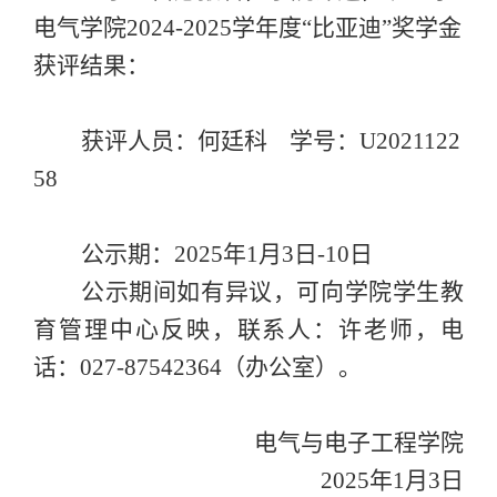
电气学院2024
-2025
学年度“比亚迪
”奖学金
获评结果：
获评人员：何廷科 学号：U2021122
58
公示期：2
025
年
1
月
3
日-10
日
公示期间如有异议，可向学院学生教
育管理中心反映，联系人：
许
老师，电
话：0
27
-
87542364（办公室）。
电气与电子工程学院
2
025
年
1
月3
日