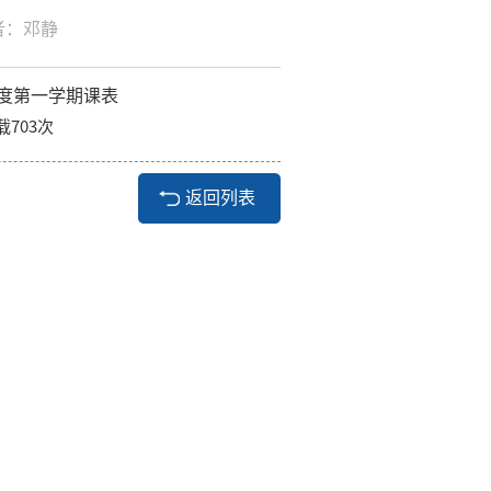
作者：邓静
年度第一学期课表
载
703
次
返回列表