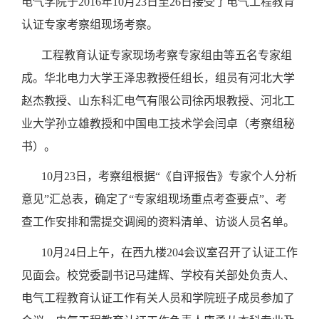
电气学院于
2016
年
10
月
23
日至
26
日接受了电气工程教育
认证专家考察组现场考察。
工程教育认证专家现场考察专家组由等五名专家组
成。华北电力大学王泽忠教授任组长，组员有河北大学
赵杰教授、山东科汇电气有限公司徐丙垠教授、河北工
业大学孙立雄教授和中国电工技术学会闫卓（考察组秘
书）。
10
月
23
日，考察组根据“《自评报告》专家个人分析
意见”汇总表，确定了“专家组现场重点考查要点”、考
查工作安排和需提交调阅的资料清单、访谈人员名单。
10
月
24
日上午，在西九楼
204
会议室召开了认证工作
见面会。校党委副书记马建辉、学校有关部处负责人、
电气工程教育认证工作有关人员和学院班子成员参加了