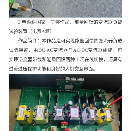
3.
电源组国家一等奖作品：能量回馈的变流器负载
试验装置（电赛
A
题）
作品简介：
本
作品是
可实现能量回馈的变流器负载
试验
装置
，由
DC-AC变流器与AC-DC变流器组成
，
可
实现逆变器带载和能量回馈两种工况在线切换，还具有
过流过压保护功能和良好的人机交互界面。