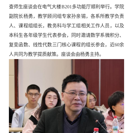
查师生座谈会在电气大楼B201多功能厅顺利举行。学院
副院长杨勇
，
教学顾问组专家孙亲锡，各系所教学负责
人、课程组组长，教务科与学工组相关工作人员，以及
本科生各年级学生代表
参会
，同时邀请数学系微积分、
复变函数、线性代数三门核心课程的组长参会，
近
6
0
余
人
共同为教学提质献策。
座谈会由杨勇主持。