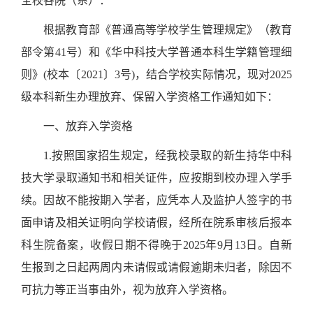
全校各院（系）：
根据教育部《普通高等学校学生管理规定》（教育
部令第
41
号）和《华中科技大学普通本科生学籍管理细
则
》
(
校本〔
2021
〕
3
号
)
，结合学校实际情况
，现对
2025
级本科新生办理放弃、保留入学资格工作通知如下：
一、放弃入学资格
1.
按照国家招生规定，经我校录取的新生持华中科
技大学录取通知书和相关证件，应按期到校办理入学手
续。因故不能按期入学者，应凭本人及监护人签字的书
面申请及相关证明向学校请假，经所在院系审核后报本
科生院备案，收假日期不得晚于
2025
年
9
月
13
日
。自新
生报到之日起两周内未请假或请假逾期未归者，除因不
可抗力等正当事由外，视为放弃入学资格。