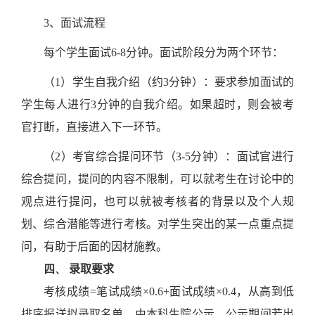
3
、面试流程
每个学生面试
6-8
分钟。面试阶段分为两个环节：
（
1
）学生自我介绍（约
3
分钟）：要求参加面试的
学生每人进行
3
分钟的自我介绍。如果超时，则会被考
官打断，直接进入下一环节。
（
2
）考官综合提问环节（
3-5
分钟）：面试官进行
综合提问，提问的内容不限制，可以就考生在讨论中的
观点进行提问，也可以就被考核者的背景以及个人规
划、综合潜能等进行考核。对学生突出的某一点重点提
问，有助于后面的因材施教。
四、
录取要求
考核成绩
=
笔试成绩×
0.6+
面试成绩×
0.4
，从高到低
排序报送拟录取名单，由本科生院公示。公示期间若出