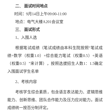
二、
面试时间地点
时间
：
9
月
14
日上午
09:00-11:00
地点：电气大楼
A201
会议室
三、
面试形式
1
、入围人选
根据笔试成绩（笔试成绩由本科生院按照“笔试成
绩
=
数学（权重
1.0
）
+
综合能力笔试（权重
0.5
）
+
英语
（权重
0.5
）”来计算），按照选拔招生人数
1
：
1.5
确定
入围面试学生名单
2
、考核内容
考核学生综合素质，包含语言表达能力、逻辑思维
能力、创新思维、团队合作能力及压力应对能力。面试
成绩统一按百分制评定。