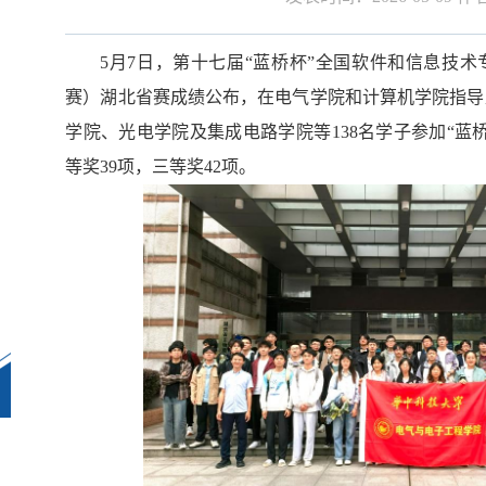
5
月
7
日，第十七届
“蓝桥杯”全国软件和信息技术
赛）
湖北
省赛成绩公布，在电气学院和计算机学院指导
学院、光电学院及集成电路学院等
138
名学子参加
“蓝
等奖
39
项
，三等奖
42
项。