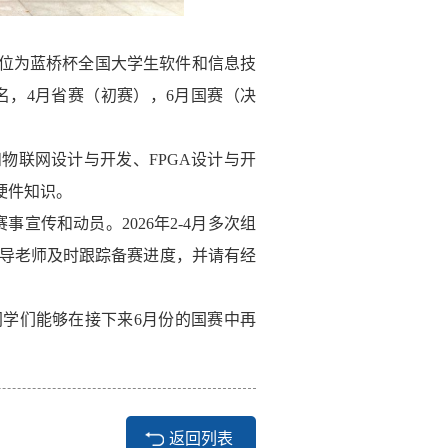
单位为蓝桥杯全国大学生软件和信息技
名，
4月省赛（初赛），6月国赛（决
和物联网设计与开发、
F
PGA
设计与开
硬件知识。
赛事宣传和动员。
2
026
年
2
-4
月多次组
导老师及时跟踪备赛进度，并请有经
同学们能够在接下来
6月份的国赛中再
返回列表