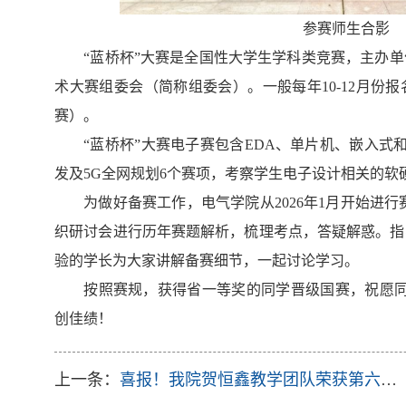
参赛师生合影
“蓝桥杯”大赛是全国性大学生学科类竞赛，主办
术大赛组委会（简称组委会）。一般每年1
0-12
月份报
赛）。
“蓝桥杯”大赛电子赛包含
EDA
、单片机、嵌入式
发及
5
G
全网规划
6
个赛项，考察学生电子设计相关的软
为做好备赛工作，电气学院从
2
026
年
1
月开始进行
织研讨会进行历年赛题解析，梳理考点，答疑解惑。指
验的学长为大家讲解备赛细节，一起讨论学习。
按照赛规，获得省一等奖的同学晋级国赛，祝愿
创佳绩！
上一条：
喜报！我院贺恒鑫教学团队荣获第六届湖北省高校教师教学创新大赛特等奖！