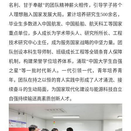
名利、甘于奉献”的团队精神薪火相传，引导学子将个
人理想融入国家发展大局。累计培养研究生500余名，
毕业生多数进入中国航发、中国船舶、航天科工等国家
重点单位，多人成长为学术带头人、研究所所长、工程
技术研究中心主任，成为服务国家战略的中坚力量。团
队创设本科生导师制、班级成长工程等全链条育人保障
机制，构建荣誉学位培养体系，涌现“中国大学生自强
之星”等一批时代新人。一代引领一代，青年培养青
年，团队在持之以恒的育人实践中形成了人才涌流、接
续奋斗的生动局面，
为国家现代化建设与能源科技自立
自强持续输送高素质创新人才。