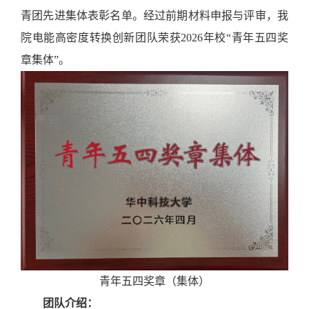
青团先进集体表彰名单。经过前期材料申报与评审，我
院
电能高密度转换创新团队
荣获
2026年校
“
青年五四奖
章集体
”
。
青年五四奖章（集体）
团队介绍：