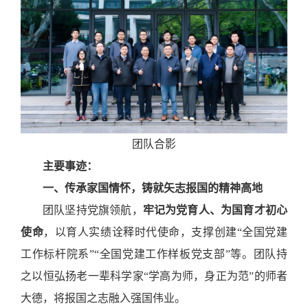
团队合影
主要事迹：
一、传承家国情怀，铸就矢志报国的精神高地
团队坚持党旗领航，
牢记为党育人、为国育才初心
使命
，以育人实绩诠释时代使命，支撑创建
“全国党建
工作标杆院系”“全国党建工作样板党支部”等。团队持
之以恒弘扬
老一辈科学家
“学高为师，身正为范”的师者
大德，将报国之志融入强国伟业。