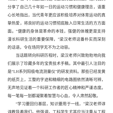
分享了自己几十年如一日的运动习惯和健康理念，语重
心长地指出，当代青年更应该积极培养对体育运动的真
挚热爱，将良好的运动习惯彻底融入日常生活的方方面
面。
“
健康的身体是革命的本钱，强健的体魄更是支持
漫长科研生活的重要保障，
”
梁汉老师这番朴实而深刻
的话语，令在场同学无不为之动容。
当话题转向科研历程时，梁汉老师兴致勃勃地向我
们展示了珍藏多年的宝贵技术手稿。其中最引人注目的
是
“
LH系列阳极电流测量仪
”
的研发资料。那些已经发黄
的纸页上，工整的字迹和精细的电路图依然清晰可辨，
无声地见证着一个科研工作者的匠心精神和严谨态度。
每一笔每一划都凝聚着智慧与心血，令人肃然起敬。
“
学习要回归基层，知识要用于一线，
”
梁汉老师谆
谆教导
着我们
。他强调，工科学生尤其应当注重从工程