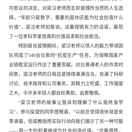
可思议的决定，对梁汉老师而言却是理所当然的人生选
择。
“
年龄只是数字，重要的是你还能为社会创造什么
价值
”
，梁汉老师如是说。这番铿锵有力的话语，展现
了一位老科学家崇高的价值追求和社会担当。
特别是在疫情期间，梁汉老师以惊人的毅力带领团
队完成了
540台仪表的
“
抗疫生产
”
任务，为保障国家产
业链稳定运行作出了重要贡献。对比普通老人的作息时
间表，梁汉老师的日程总是排得满满当当，充满了科研
讨论、技术指导和公司事务，其精力之旺盛、工作强度
之大，令许多年轻人都自叹弗如，由衷敬佩。
“
梁汉老师的故事让我深刻理解了什么是终身学
习
”
，参与探望的同学感慨道，
“
以前总觉得退休就是安
享清福，但梁教授用实际行动向我们展示了另一种可能
——用一生的积累继续为社会创造价值。
”
这番感悟
，