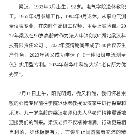
梁汉，1
933
年3月出生，9
2岁。电气学院退休教职
工。1955年8月参加工作，1994年9月退休。从事电气测
量仪表专业，在岗时任高级工程师，
主要上实验课。20
22年梁汉在90岁高龄时作为法人申请创办“湖北梁汉科
技有限责任公司”。2022年疫情期间完成了540台仪表生
产任务
，2023年初又成功申请了《一种阳极电流测量
仪》实用型专利。2024
年获华中科技大学“老有所为优
秀奖”。
7月11日上午，阳光明媚，微风和煦，我们怀着崇
敬的心情专程前往学院退休老教授梁汉家中进行探望和
采访。九十岁高龄的梁汉老师和夫人马老师精神矍铄地
迎接我们的到来。梁汉老师不仅精神饱满，行动更是相
当利落，步伐稳健有力，言谈举止间透露着充沛的精