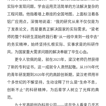
实际中发现问题，学会运用灵活简单的方法解决复杂的
工程问题。他指着墙上悬挂的全国地图，上面标注着各
铝厂应用点，深情地说道：
“
我的研究从来不仅仅是为
了发表论文，而是要真正解决国家的实际需求。
”
梁老
师的整个科研生涯始终践行着
“
从一线中来到一线中去
”
的务实精神，始终坚持扎根实际、实事求是的科研作
风，为国家重大需求问题的解决奉献了毕生心血。
更令人钦佩的是，就在
2023年，梁汉老师仍然获得
了新的专利证书，这一成就令人肃然起敬。从1970年代
的青年研发期到2020年代的高龄创新期，梁汉老师用半
个多世纪的不懈坚持，生动诠释了什么是
“
生命不息，
创新不止
”
的科研精神，为后辈学人树立了光辉的典
范。
九十岁高龄创办科技公司
——这在外人看来几乎不