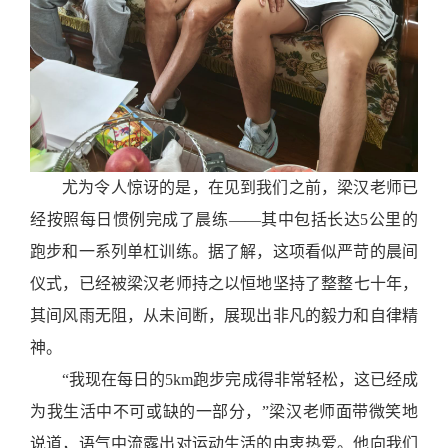
尤为令人惊讶的是，在
见到我们
之前，梁汉老师已
经
按照每日惯例
完成了晨练
——其中包括长达5公里的
跑步和一系列单杠训练。据了解，这项看似严苛的晨间
仪式
，
已经被梁汉老师持之以恒地坚持了整整七十年，
其间风雨无阻，从未间断，展现出非凡的毅力和自律精
神。
“
我现在每日的
5km跑步完成得非常轻松，这已经成
为我生活中不可或缺的一部分，
”
梁汉老师面带微笑地
说道，语气中流露出对运动生活的由衷热爱。他向我们