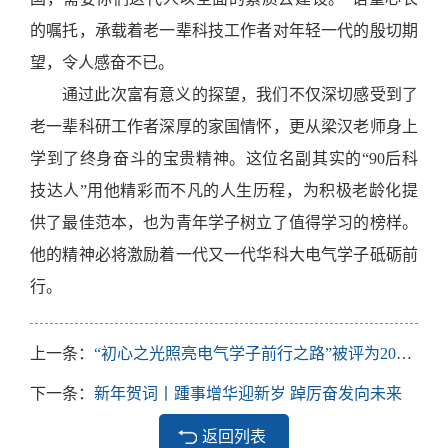
的嘱托，承载着老一辈
科技工作者
对年轻一代的殷切期
望，令人感奋不已。
通过此次富有意义的探望，我们不仅深切感受到了
老一辈科研工作者深厚的家国情怀，更从梁汉老师身上
学到了终身奋斗的宝贵精神。这位名副其实的
“
90后科
技达人
”
用他精彩而不凡的人生历程，为积极老龄化提
供了最佳范本，也为青年学子树立了值得学习的榜样
。
他的精神必将激励着一代又一代华科大
电气学子
砥砺前
行。
上一条：
“初心之光照亮电气学子前行之路”被评为2025年“读懂中国”最佳征文奖（尹项根老师）
下一条：
新年贺词丨踵事增华迎新岁 踔厉奋发向未来
返回列表