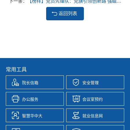
下一条：
【榜样】党员先锋队：党旗引领创新路 强磁场中铸辉煌（强磁场中心）
返回列表
常用工具
院长信箱
安全管理
办公服务
会议室预约
智慧华中大
就业信息网