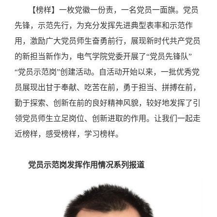
【榜样】一枚党徽一份责，一名党员一面旗。党员
先锋，示范先行，为充分发挥先进典型表率和示范作
用，激励广大党员师生奋勇前行，展现新时代共产党员
的新担当新作为，电气学院党委开展了“党员先锋队”
“党员示范岗”创建活动。自活动开始以来，一批优秀党
员展现出甘于奉献、吃苦在前，勇于担当、拼搏在前，
勤于探索、创新在前的良好精神风貌，较好地发挥了引
领党员师生立足岗位、创新进取的作用。让我们一起走
近榜样，感受榜样，学习榜样。
党员示范岗发挥作用情况系列报道