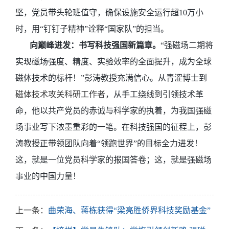
坚，党员带头轮班值守，确保设施安全运行超10万小
时，用“钉钉子精神”诠释“国家队”的担当。
向巅峰进发：书写科技强国新篇章。
“强磁场二期将
实现磁场强度、精度、实验效率的全面提升，成为全球
磁体技术的标杆！”彭涛教授充满信心。从青涩博士到
磁体技术攻关科研工作者
，从手工绕线到引领技术革
命，他以共产党员的赤诚与科学家的执着，为我国强磁
场事业写下浓墨重彩的一笔。在科技强国的征程上，彭
涛教授正带领团队向着“领跑世界”的目标全力进发！
这，就是一位党员科学家的报国答卷；这，就是强磁场
事业的中国力量！
上一条：
曲荣海、蒋栋获得“梁亮胜侨界科技奖励基金”