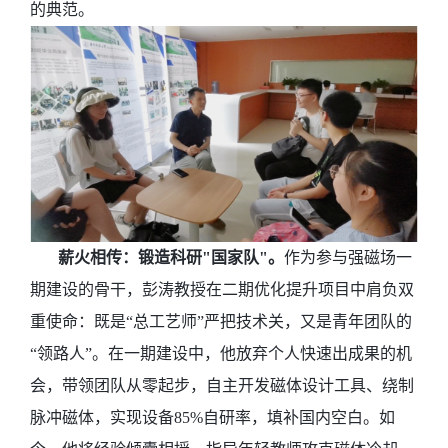
的典范。
薪火相传：锻造科研"国家队"。
作为参与强磁场一
期建设的骨干，彭涛教授在二期优化提升项目中肩负双
重使命：既是“总工艺师”严把技术关，又是青年团队的
“领路人”。在一期建设中，他放弃个人快速出成果的机
会，带领团队从零起步，自主开发磁体设计工具、绕制
脉冲磁体，实现设备
85%自研率，填补国内空白。如