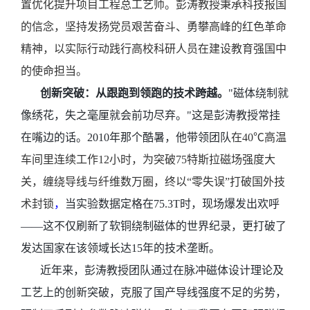
置优化提升项目工程总工艺师。彭涛教授秉承科技报国
的信念，坚持发扬党员艰苦奋斗、勇攀高峰的红色革命
精神，以实际行动践行高校科研人员在建设教育强国中
的使命担当。
创新突破：从跟跑到领跑的技术跨越。
"磁体绕制就
像绣花，失之毫厘就会前功尽弃。"这是彭涛教授常挂
在嘴边的话。2010年那个酷暑，他带领团队
在40℃高温
车间里连续工作12小时，为突破75特斯拉磁场强度大
关，缠绕导线与纤维数万圈，终以“零失误”打破国外技
术封锁
，
当实验数据定格在75.3T时，现场爆发出欢呼
——这不仅刷新了软铜绕制磁体的世界纪录，更打破了
发达国家在该领域长达15年的技术垄断。
近年来，彭涛教授团队通过在脉冲磁体设计理论及
工艺上的创新突破，克服了国产导线强度不足的劣势，