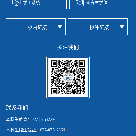
学工系统
研究生学位
-- 校内链接 --
-- 校外链接 --
关注我们
联系我们
本科生教育：027-87542226
本科生招生就业：027-87542364