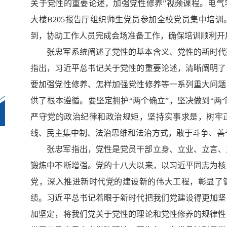
关于党性的重要论述，加强党性修养”视频课程。电气
大楼
B205报告厅组织师生党员参加全校党员集中培训
到，协助工作人员完成会场准备工作，确保培训顺利开
张忠军系统阐述了党性的基本含义、党性的新时代
指出，习近平总书记关于党性的重要论述，
清晰
阐明了
要加强党性修养、怎样加强党性修养等一系列重大问题
供了根本遵循。要坚定拥护
“两个确立”，坚决做到“
严守党的政治纪律和政治规矩，坚持实事求是，树牢
线、民主集中制、法治思维和法治方式，敢于斗争、善
张忠军指出，党性是党员干部立身、立业、立言、
锻炼中不断增强。党的十八大以来，以习近平同志为核
党，深入推进新时代党的建设新的伟大工程，彰显了
绩。习近平总书记着眼于新时代把我们党建设得更加坚
加坚定，将我们党关于党性的理论和党性修养的规律性