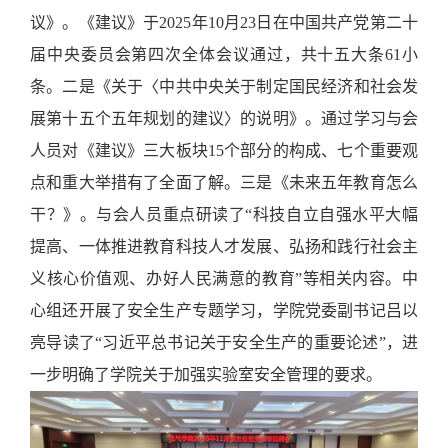
议》
。《建议》于
2025年10月23日
在
中国共产党第二十
届中央委员会第四次全体会议通过
，
共十五大条
61小
条。
二是《
关于
〈
中共中央关于制定国民经济和社会发
展第十五个五年规划的建议
〉
的说明
》。通过学习与会
人员对
《建议》三大板块
15个部分
的
构成
、七个
重要观
点和重大举措
有了全面了解。三是《
未来五年教育怎么
干？
》。与会人员重点研读了
“
科技自立自强水平大幅
提高
、
一体推进教育科技人才发展
、
弘扬和践行社会主
义核心价值观
、
办好人民满意的教育
”等相关内容
。
中
心组还开展了安全生产专题学习，学院党委副书记吕以
亮
导读
了
“习近平总书记关于安全生产的重要论述”
，进
一步明确了学院
关于加强实验室安全管理的要求。