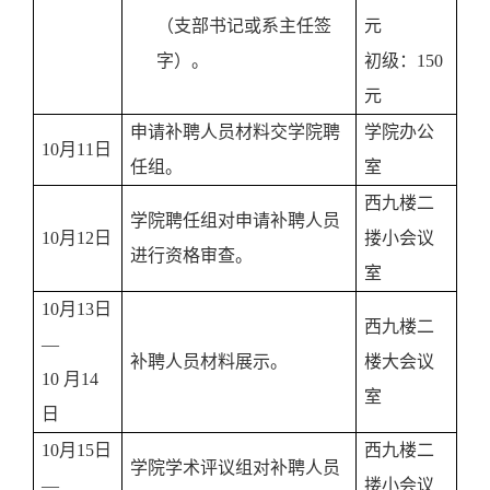
（支部书记或系主任签
元
字）。
初级：
150
元
申请补聘人员材料交学院聘
学院办公
10
月
11
日
任组。
室
西九楼二
学院聘任组对申请补聘人员
10
月
12
日
搂小会议
进行资格审查。
室
10
月
13
日
西九楼二
—
补聘人员材料展示。
楼大会议
10
月
14
室
日
10
月
15
日
西九楼二
学院学术评议组对补聘人员
—
搂小会议