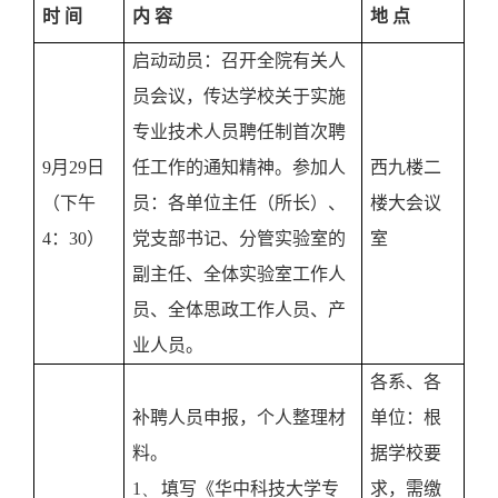
时
间
内
容
地
点
启动动员：召开全院有关人
员会议，传达学校关于实施
专业技术人员聘任制首次聘
9
月
29
日
任工作的通知精神。参加人
西九楼二
（下午
员：各单位主任（所长）、
楼大会议
4
：
30
）
党支部书记、分管实验室的
室
副主任、全体实验室工作人
员、全体思政工作人员、产
业人员。
各系、各
补聘人员申报，个人整理材
单位：根
料。
据学校要
1、
填写《华中科技大学专
求，需缴