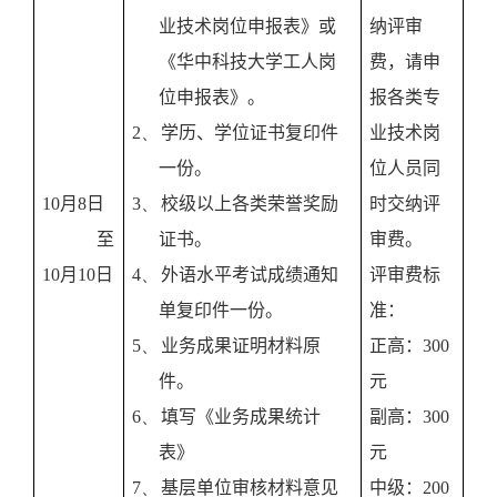
业技术岗位申报表》或
纳评审
《华中科技大学工人岗
费，请申
位申报表》。
报各类专
2、
学历、学位证书复印件
业技术岗
一份。
位人员同
10
月
8
日
3、
校级以上各类荣誉奖励
时交纳评
至
证书。
审费。
10
月
10
日
4、
外语水平考试成绩通知
评审费标
单复印件一份。
准：
5、
业务成果证明材料原
正高：
300
件。
元
6、
填写《业务成果统计
副高：
300
表》
元
7、
基层单位审核材料意见
中级：
200