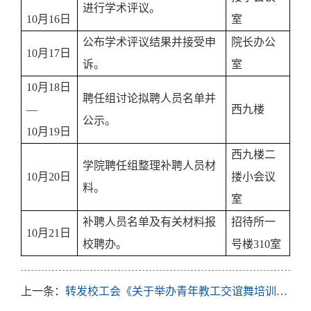
进行学术评议。
10
月
16
日
室
公布学术评议结果并接受申
院长办公
10
月
17
日
诉。
室
10
月
18
日
聘任组讨论拟聘人员名单并
—
西九楼
公示。
10
月
19
日
西九楼二
学院聘任组整理补聘人员材
10
月
20
日
搂小会议
料。
室
补聘人员名单及有关材料报
招待所一
10
月
21
日
校聘办。
号楼
310
室
上一条：
转发校工会《关于举办青年教工交谊舞培训班的通知》