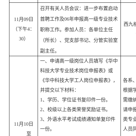
召开有关人员会议：进一步布置启动
首聘工作及
06
年申报高一级专业技术
11
月
09
日
西九
（下午
4
：
职称工作。参加人员：各单位主任
30
）
（所长）、党支部书记、分管实验室
副主任。
一、申请高一级岗位人员填写《华中
科技大学专业技术岗位申报表》或
《华中科技大学工人岗位申报表》，
各系
并提交以下材料：
根据
1
、学历、学位证书复印件一份。
需缴
2
、校级以上各类荣誉奖励证书。
请申
3
、外语水平考试成绩通知单复印件
类专
11
月
10
日
一份。
人员
至