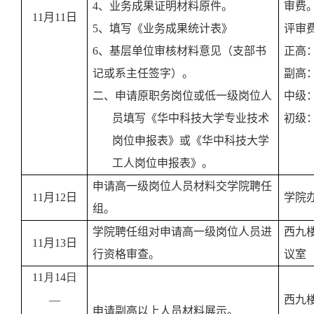
4
、业务成果证明材料原件。
审费
11
月
11
日
5
、填写《业务成果统计表》
评审
6
、基层单位审核材料意见（支部书
正高
记或系主任签字）。
副高
二、申请原职务岗位或低一级岗位人
中级
员填写《华中科技大学专业技术
初级
岗位申报表》或《华中科技大学
工人岗位申报表》。
申请高一级岗位人员材料交学院聘任
11
月
12
日
学院
组。
学院聘任组对申请高一级岗位人员进
西九
11
月
13
日
行资格审查。
议室
11
月
14
日
—
西九
申请副高以上人员材料展示。