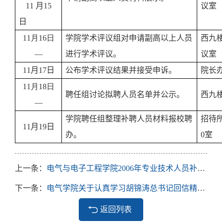
11
月
15
议室
日
11
月
16
日
学院学术评议组对申请副高以上人员
西九
—
进行学术评议。
议室
11
月
17
日
公布学术评议结果并接受申诉。
院长
11
月
18
日
聘任组讨论拟聘人员名单并公示。
西九
—
学院聘任组整理补聘人员材料报校聘
招待
11
月
19
日
办。
0
室
上一条：
电气与电子工程学院2006年专业技术人员补聘工作日程安排表
下一条：
电气学院关于认真学习胡锦涛总书记回信精神的通知
返回列表