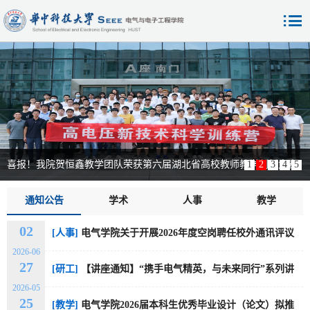
喜报！我院贺恒鑫教学团队荣获第六届湖北省高校教师教学创新大赛
1
2
3
4
5
特等奖！
通知公告
学术
人事
教学
科研
行政
02
[人事]
电气学院关于开展2026年度空岗聘任校外通讯评议
2026-06
的通知
27
[研工]
【讲座通知】“携手电气精英，与未来同行”系列讲
2026-05
座第629 期
25
[教学]
电气学院2026届本科生优秀毕业设计（论文）拟推