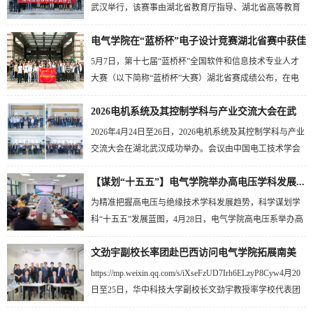
学位期间，获批首届国家自然科学基金博士生项目，荣获
武汉举行，该赛事由湖北省教育厅指导、湖北省高等教育
中国大学生自强之星，校三好学生标兵，优秀博士毕业生
学会主办。电气学院贺恒鑫教学团队开设的《高电压新技
等荣誉称号，连续四年获得研究生国家奖学金。此...
电气学院在“蓝桥杯”电子设计竞赛湖北省赛中获佳
术科研综合训练》课程荣获实验教学赛道特等奖！本届大
赛以“推动教学创新，培养一流人才”为主题，紧扣教育强
绩
5月7日，第十七届“蓝桥杯”全国软件和信息技术专业人才
国建设目标，聚焦新工科、新医科、新农科、新文科“四
大赛（以下简称“蓝桥杯”大赛）湖北省赛成绩公布，在电
新”建设，全面推进课程思政、产教融合、人工智能赋能教
气学院和计算机学院指导及支持下，共有来自电气学院、
学等重点工作，是省内规格最高、覆盖面最广、...
2026电机系统及其控制学科与产业交流大会在武
电信学院、光电学院及集成电路学院等138名学子参加“蓝
桥杯”电子赛省赛，获一等奖56项，二等奖39项，三等奖42
汉...
2026年4月24日至26日，2026电机系统及其控制学科与产业
项。参赛师生合影“蓝桥杯”大赛是全国性大学生学科类竞
交流大会在湖北武汉成功举办。会议由中国电工技术学会
赛，主办单位为蓝桥杯全国大学生软件和信息技术大赛组
联合华中科技大学、清华大学、浙江大学主办，华中科技
委会（简称组委会）。一般每年10-12月份...
【谋划“十五五”】电气学院举办高电压学科发展...
大学电气与电子工程学院、电能高密度转换全国重点实验
室、强电磁技术全国重点实验室、国家脉冲强磁场科学中
为精准把握高电压与绝缘技术学科发展趋势，科学谋划学
心、华中科大苏州科创院承办。本次会议以推动高端化、
科“十五五”发展蓝图，4月28日，电气学院高电压系举办高
智能化、绿色化理念深度融入电机学科与产业发展创新链
电压与绝缘技术学科发展战略咨询研讨会。来自中国电力
与价值链为主旨，广泛凝聚创新资源，激发创新活力...
文劲宇副校长率团赴巴西访问电气学院拓展南美
科学研究院、南京航空航天大学、湖南大学、华北电力大
学、郑州大学、武汉大学、国网电科院等科研院所及高校
合...
https://mp.weixin.qq.com/s/iXseFzUD7Irh6ELzyP8Cyw4月20
的知名专家学者齐聚一堂，共商学科发展大计、共绘高质
日至25日，华中科技大学副校长文劲宇教授率学校代表团
量发展蓝图。电气学院副院长刘毅教授参加会议并致辞。
赴巴西访问，国家卓越工程师学院执行院长林磊教授、国