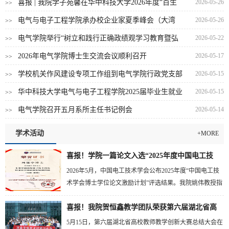
喜报 | 我院学子苑馨在华中科技大学2026年度“百生
2026-05-26
>>
讲坛”优秀主讲人评选暨…
电气与电子工程学院承办校企业家夏季峰会（大湾
2026-05-26
>>
区）暨首届青年企业家交流会…
电气学院举行“树立和践行正确政绩观学习教育暨弘
2026-05-22
>>
扬科学家精神”宣讲会
2026年电气学院博士生交流会议顺利召开
2026-05-17
>>
学校机关作风建设专项工作组到电气学院行政党支部
2026-05-15
>>
参加组织生活暨工作调研座…
华中科技大学电气与电子工程学院2025届毕业生就业
2026-05-15
>>
质量报告
电气学院召开五月系所主任书记例会
2026-05-14
>>
学术活动
+MORE
喜报！学院一篇论文入选“2025年度中国电工技
术...
2026年5月，中国电工技术学会公布2025年度“中国电工技
术学会博士学位论文激励计划”评选结果。我院姚伟教授指
导2025届博士研究生周泓宇的博士学位论文《多类型故障
喜报！我院贺恒鑫教学团队荣获第六届湖北省高
场景下海上风电经柔直并网系统的穿越控制》成功入选，
是本年度入选该计划的五篇论文之一。周泓宇在攻读博士
校...
5月15日，第六届湖北省高校教师教学创新大赛总结大会在